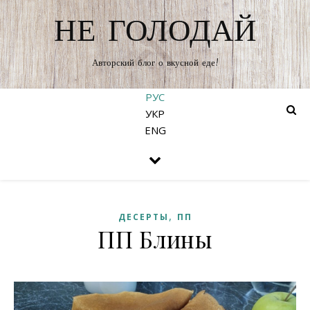
НЕ ГОЛОДАЙ
Авторский блог о вкусной еде!
РУС
УКР
ENG
,
ДЕСЕРТЫ
ПП
ПП Блины