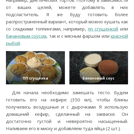
например, диетических тортов. Поэтому в зависимости
от ваших целей, можете добавлять в них
подсластитель. Я же буду готовить более
распространенный вариант, который можно кушать как
со сладкими топпингами, например,
пп сгущенкой
или
банановым соусом
, так и с мясным фаршом или
красной
рыбой
.
ПП сгущенка
Банановый соус
Для начала необходимо замешать тесто. Будем
готовить его на кефире (350 мл), чтобы блины
получились воздушные и с дырочками. Я использую
домашний кефир, сделанный на закваске. Он
достаточно густой и невероятно насыщенный.
Наливаем его в миску и добавляем туда яйца (2 шт.).