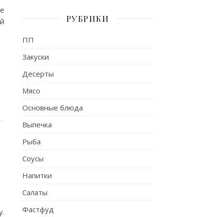
ые
РУБРИКИ
й
ПП
Закуски
Десерты
Мясо
Основные блюда
Выпечка
Рыба
Соусы
Напитки
Салаты
Фастфуд
у.