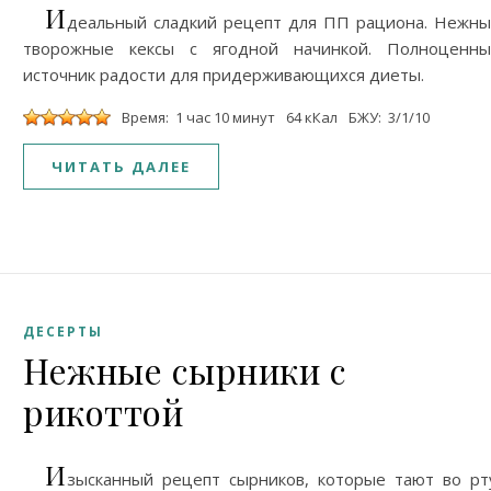
И
деальный сладкий рецепт для ПП рациона. Нежн
творожные кексы с ягодной начинкой. Полноценны
источник радости для придерживающихся диеты.
Время: 1 час 10 минут
64 кКал
БЖУ: 3/1/10
ЧИТАТЬ ДАЛЕЕ
ДЕСЕРТЫ
Нежные сырники с
рикоттой
И
зысканный рецепт сырников, которые тают во рт