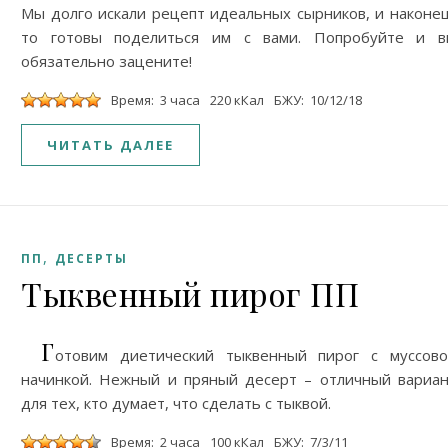
Мы долго искали рецепт идеальных сырников, и наконе
то готовы поделиться им с вами. Попробуйте и в
обязательно зацените!
Время: 3 часа
220 кКал
БЖУ: 10/12/18
ЧИТАТЬ ДАЛЕЕ
,
ПП
ДЕСЕРТЫ
Тыквенный пирог ПП
Г
отовим диетический тыквенный пирог с муссов
начинкой. Нежный и пряный десерт – отличный вариа
для тех, кто думает, что сделать с тыквой.
Время: 2 часа
100 кКал
БЖУ: 7/3/11