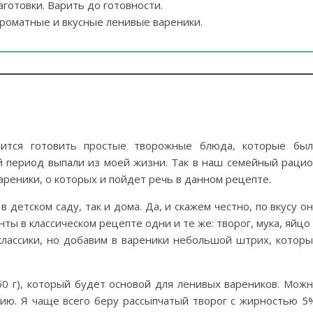
аготовки. Варить до готовности.
ароматные и вкусные ленивые вареники.
ится готовить простые творожные блюда, которые был
й период выпали из моей жизни. Так в наш семейный раци
ареники, о которых и пойдет речь в данном рецепте.
 детском саду, так и дома. Да, и скажем честно, по вкусу о
ты в классическом рецепте одни и те же: творог, мука, яйцо
классики, но добавим в вареники небольшой штрих, котор
50 г), который будет основой для ленивых вареников. Мож
ию. Я чаще всего беру рассыпчатый творог с жирностью 5