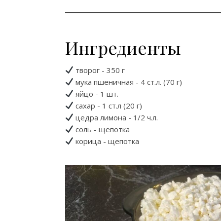
Ингредиенты
творог - 350 г
мука пшеничная - 4 ст.л. (70 г)
яйцо - 1 шт.
сахар - 1 ст.л (20 г)
цедра лимона - 1/2 ч.л.
соль - щепотка
корица - щепотка