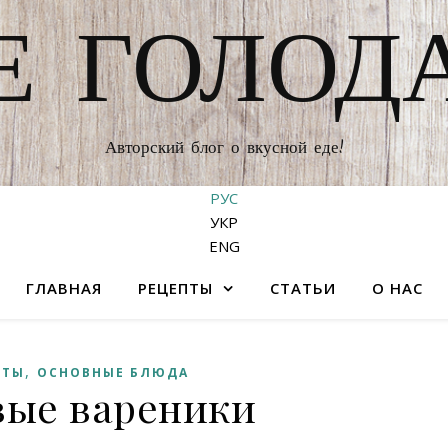
Е ГОЛОД
Авторский блог о вкусной еде!
РУС
УКР
ENG
ГЛАВНАЯ
РЕЦЕПТЫ
СТАТЬИ
О НАС
,
РТЫ
ОСНОВНЫЕ БЛЮДА
вые вареники