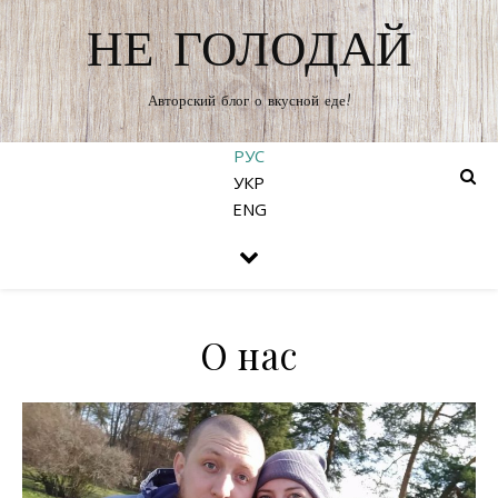
НЕ ГОЛОДАЙ
Авторский блог о вкусной еде!
РУС
УКР
ENG
О нас