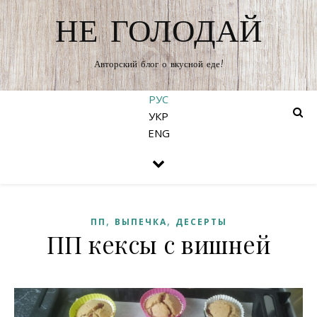
НЕ ГОЛОДАЙ
Авторский блог о вкусной еде!
РУС
УКР
ENG
,
,
ПП
ВЫПЕЧКА
ДЕСЕРТЫ
ПП кексы с вишней