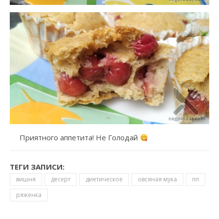
Приятного аппетита! Не Голодай
ТЕГИ ЗАПИСИ:
вишня
десерт
диетическое
овсяная мука
пп
ряженка