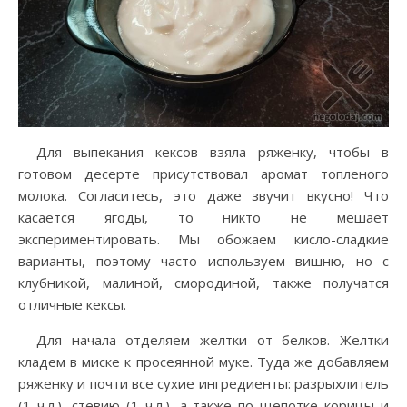
Для выпекания кексов взяла ряженку, чтобы в
готовом десерте присутствовал аромат топленого
молока. Согласитесь, это даже звучит вкусно! Что
касается ягоды, то никто не мешает
экспериментировать. Мы обожаем кисло-сладкие
варианты, поэтому часто используем вишню, но с
клубникой, малиной, смородиной, также получатся
отличные кексы.
Для начала отделяем желтки от белков. Желтки
кладем в миске к просеянной муке. Туда же добавляем
ряженку и почти все сухие ингредиенты: разрыхлитель
(1 ч.л.), стевию (1 ч.л.), а также по щепотке корицы и