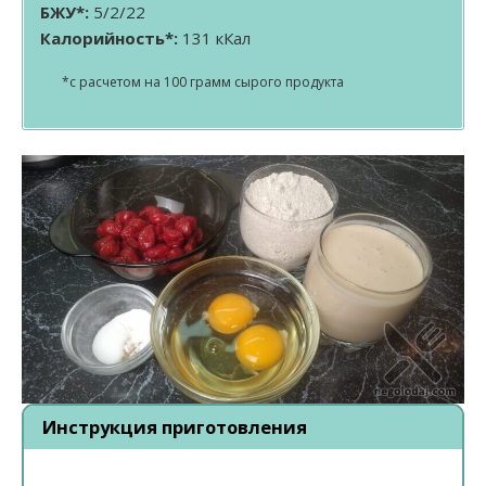
БЖУ*:
5/2/22
Калорийность*:
131 кКал
*с расчетом на 100 грамм сырого продукта
Инструкция приготовления