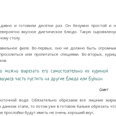
давно и готовили десятки раз. Он безумно простой и 
евероятно вкусное диетическое блюдо. Такую сыровялен
ному столу.
авильное филе. Во-первых, оно не должно быть огромны
просолиться или пропитаться специями. Во-вторых, кури
хов.
то можно вырезать его самостоятельно из куриной
вшуюся часть пустить на другие блюда или бульон.
Совет
оточной воде. Обязательно обрезаем все лишние жирк
а данном этапе, то потом уже в готовом балыке обрезать чт
ые прослойки будут иметь не очень хороший вкус.