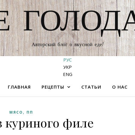
Е ГОЛОД
Авторский блог о вкусной еде!
РУС
УКР
ENG
ГЛАВНАЯ
РЕЦЕПТЫ
СТАТЬИ
О НАС
,
МЯСО
ПП
з куриного филе