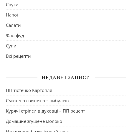
Соуси
Напої
Салати
Фастфуд
Супи
Всі рецепти
НЕДАВНІ ЗАПИСИ
ПП тістечко Картопля
Смажена свинина з цибулею
Курячі стріпси в духовці – ПП рецепт
Домашнє згущене молоко
Часниково-базиліковий соус