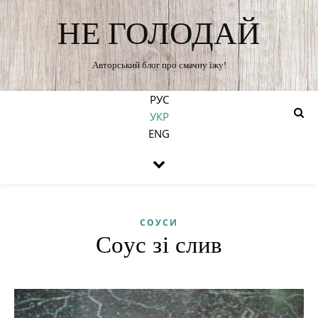
НЕ ГОЛОДАЙ
Авторський блог про смачну їжу!
РУС
УКР
ENG
СОУСИ
Соус зі слив