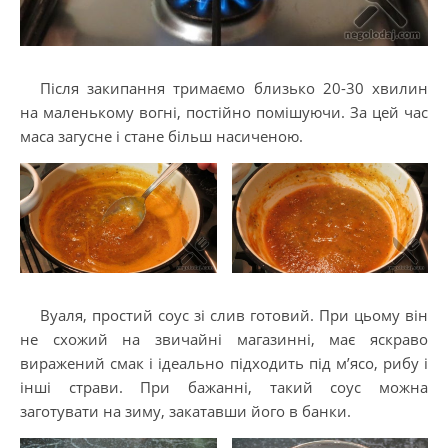
Після закипання тримаємо близько 20-30 хвилин
на маленькому вогні, постійно помішуючи. За цей час
маса загусне і стане більш насиченою.
Вуаля, простий соус зі слив готовий. При цьому він
не схожий на звичайні магазинні, має яскраво
виражений смак і ідеально підходить під м’ясо, рибу і
інші страви. При бажанні, такий соус можна
заготувати на зиму, закатавши його в банки.