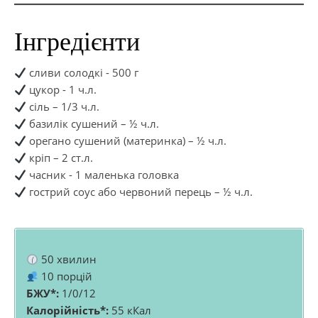
Інгредієнти
сливи солодкі - 500 г
цукор - 1 ч.л.
сіль – 1/3 ч.л.
базилік сушений – ½ ч.л.
орегано сушений (материнка) – ½ ч.л.
кріп – 2 ст.л.
часник - 1 маленька головка
гострий соус або червоний перець – ½ ч.л.
50 хвилин
10 порцій
БЖУ*:
1/0/12
Калорійність*:
55 кКал