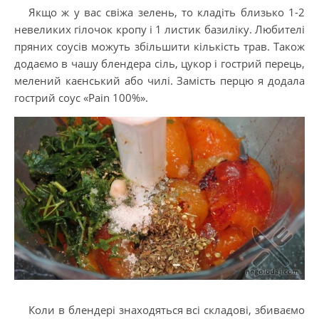
Якщо ж у вас свіжа зелень, то кладіть близько 1-2
невеликих гілочок кропу і 1 листик базиліку. Любителі
пряних соусів можуть збільшити кількість трав. Також
додаємо в чашу блендера сіль, цукор і гострий перець,
мелений каєнський або чилі. Замість перцю я додала
гострий соус «Pain 100%».
Коли в блендері знаходяться всі складові, збиваємо