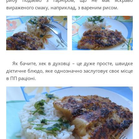
рибу подаємо з гарніром, що не має яскраво
вираженого смаку, наприклад, з вареним рисом.
Як бачите, хек в духовці – це дуже просте, швидке
дієтичне блюдо, яке однозначно заслуговує своє місце
в ПП раціоні.