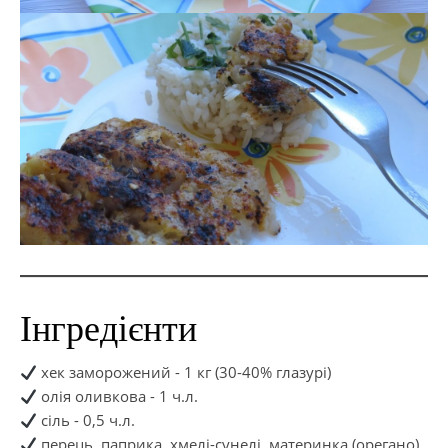
Інгредієнти
хек заморожений - 1 кг (30-40% глазурі)
олія оливкова - 1 ч.л.
сіль - 0,5 ч.л.
перець, паприка, хмелі-сунелі, материнка (орегано),