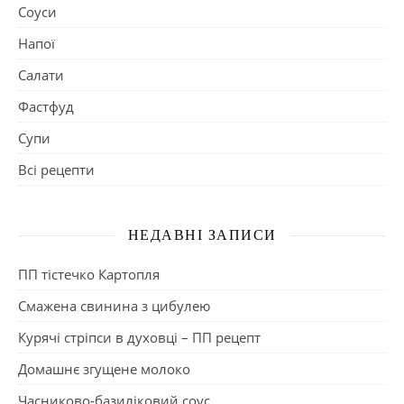
Соуси
Напої
Салати
Фастфуд
Супи
Всі рецепти
НЕДАВНІ ЗАПИСИ
ПП тістечко Картопля
Смажена свинина з цибулею
Курячі стріпси в духовці – ПП рецепт
Домашнє згущене молоко
Часниково-базиліковий соус