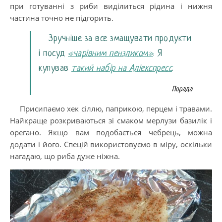
при готуванні з риби виділиться рідина і нижня
частина точно не підгорить.
Зручніше за все змащувати продукти
і посуд
«чарівним пензликом»
. Я
купував
такий набір на Аліекспресс
.
Порада
Присипаємо хек сіллю, паприкою, перцем і травами.
Найкраще розкриваються зі смаком мерлузи базилік і
орегано. Якщо вам подобається чебрець, можна
додати і його. Спецій використовуємо в міру, оскільки
нагадаю, що риба дуже ніжна.