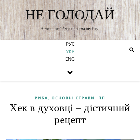
НЕ ГОЛОДАЙ
Авторський блог про смачну їжу!
РУС
УКР
ENG
,
,
РИБА
ОСНОВНІ СТРАВИ
ПП
Хек в духовці – дієтичний
рецепт