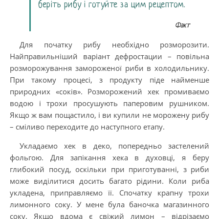
беріть рибу і готуйте за цим рецептом.
Факт
Для початку рибу необхідно розморозити.
Найправильніший варіант дефростации – повільна
розморожування замороженої риби в холодильнику.
При такому процесі, з продукту піде найменше
природних «соків». Розморожений хек промиваємо
водою і трохи просушують паперовим рушником.
Якщо ж вам пощастило, і ви купили не морожену рибу
– сміливо переходите до наступного етапу.
Укладаємо хек в деко, попередньо застелений
фольгою. Для запікання хека в духовці, я беру
глибокий посуд, оскільки при приготуванні, з риби
може виділитися досить багато рідини. Коли риба
укладена, приправляємо її. Спочатку крапну трохи
лимонного соку. У мене була баночка магазинного
соку. Якщо вдома є свіжий лимон – відрізаємо