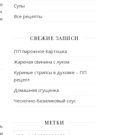
го
Супы
.
Все рецепты
те
СВЕЖИЕ ЗАПИСИ
ПП пирожное Картошка
Жареная свинина с луком
Куриные стрипсы в духовке – ПП
рецепт
Домашняя сгущенка
Чесночно-базиликовый соус
МЕТКИ
ть
ли