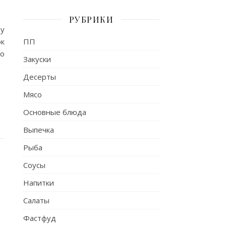
РУБРИКИ
ву
ПП
ок
то
Закуски
Десерты
Мясо
Основные блюда
Выпечка
Рыба
Соусы
Напитки
Салаты
Фастфуд