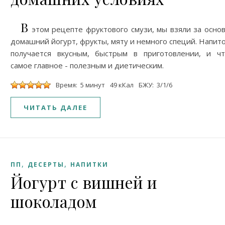
В
этом рецепте фруктового смузи, мы взяли за осно
домашний йогурт, фрукты, мяту и немного специй. Напит
получается вкусным, быстрым в приготовлении, и ч
самое главное - полезным и диетическим.
Время: 5 минут
49 кКал
БЖУ: 3/1/6
ЧИТАТЬ ДАЛЕЕ
,
,
ПП
ДЕСЕРТЫ
НАПИТКИ
Йогурт с вишней и
шоколадом