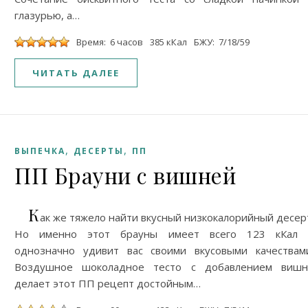
глазурью, а…
Время: 6 часов
385 кКал
БЖУ: 7/18/59
ЧИТАТЬ ДАЛЕЕ
,
,
ВЫПЕЧКА
ДЕСЕРТЫ
ПП
ПП Брауни с вишней
К
ак же тяжело найти вкусный низкокалорийный десер
Но именно этот брауны имеет всего 123 кКал 
однозначно удивит вас своими вкусовыми качествам
Воздушное шоколадное тесто с добавлением вишн
делает этот ПП рецепт достойным…