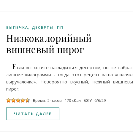
,
,
ВЫПЕЧКА
ДЕСЕРТЫ
ПП
Низкокалорийный
вишневый пирог
Е
сли вы хотите насладиться десертом, но не набра
лишние килограммы - тогда этот рецепт ваша «палочк
выручалочка». Невероятно вкусный, нежный вишнев
пирог.
Время: 5 часов
170 кКал
БЖУ: 6/6/29
ЧИТАТЬ ДАЛЕЕ