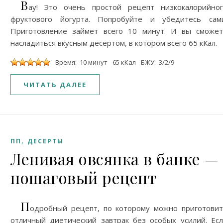
В
ау! Это очень простой рецепт низкокалорийно
фруктового йогурта. Попробуйте и убедитесь сами
Приготовление займет всего 10 минут. И вы сможе
насладиться вкусным десертом, в котором всего 65 кКал.
Время: 10 минут
65 кКал
БЖУ: 3/2/9
ЧИТАТЬ ДАЛЕЕ
,
ПП
ДЕСЕРТЫ
Ленивая овсянка в банке —
пошаговый рецепт
П
одробный рецепт, по которому можно приготови
отличный диетический завтрак без особых усилий. Ес