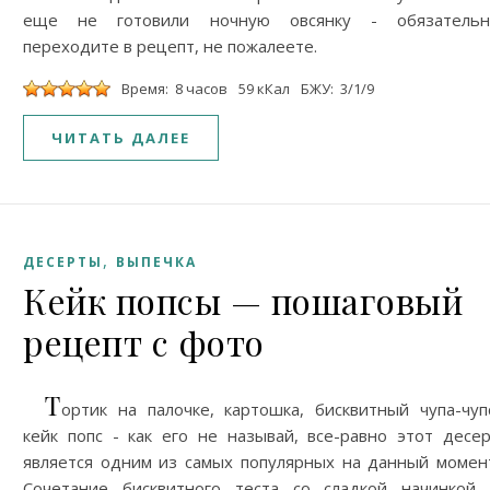
еще не готовили ночную овсянку - обязательн
переходите в рецепт, не пожалеете.
Время: 8 часов
59 кКал
БЖУ: 3/1/9
ЧИТАТЬ ДАЛЕЕ
,
ДЕСЕРТЫ
ВЫПЕЧКА
Кейк попсы — пошаговый
рецепт с фото
Т
ортик на палочке, картошка, бисквитный чупа-чуп
кейк попс - как его не называй, все-равно этот десе
является одним из самых популярных на данный момен
Сочетание бисквитного теста со сладкой начинкой