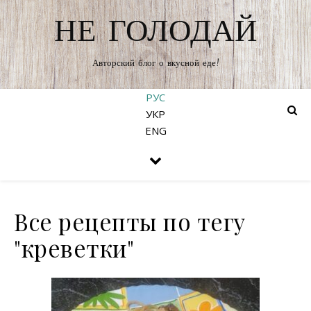
НЕ ГОЛОДАЙ
Авторский блог о вкусной еде!
РУС
УКР
ENG
Все рецепты по тегу
"креветки"