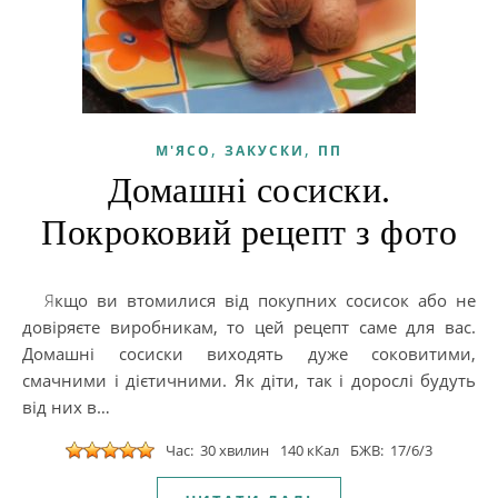
,
,
М'ЯСО
ЗАКУСКИ
ПП
Домашні сосиски.
Покроковий рецепт з фото
Якщо ви втомилися від покупних сосисок або не
довіряєте виробникам, то цей рецепт саме для вас.
Домашні сосиски виходять дуже соковитими,
смачними і дієтичними. Як діти, так і дорослі будуть
від них в…
Час: 30 хвилин
140 кКал
БЖВ: 17/6/3