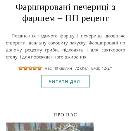
Фаршировані печериці з
фаршем – ПП рецепт
Поєднання індичого фаршу і печериць, дозволяє
створити ідеальну соковиту закуску. Фаршировані по
даному рецепту гриби, підходять і для святкового
столу, і для повсякденного вживання.
Час: 40 хвилин
72 кКал
БЖВ: 12/2/1
ЧИТАТИ ДАЛІ
ПРО НАС