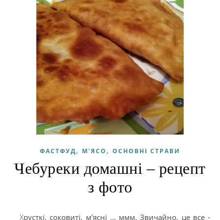
,
,
ФАСТФУД
М'ЯСО
ОСНОВНІ СТРАВИ
Чебуреки домашні – рецепт
з фото
Хрусткі, соковиті, м'ясні ... ммм. Звичайно, це все -