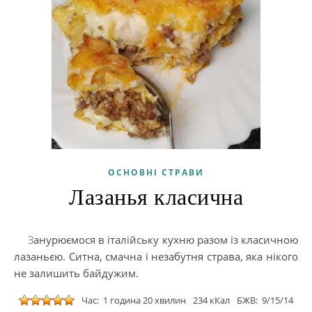
ОСНОВНІ СТРАВИ
Лазанья класична
Занурюємося в італійську кухню разом із класичною
лазаньєю. Ситна, смачна і незабутня страва, яка нікого
не залишить байдужим.
Час: 1 година 20 хвилин
234 кКал
БЖВ: 9/15/14