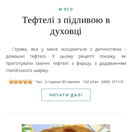
М'ЯСО
Тефтелі з підливою в
духовці
Страва, яка у мене асоціюється з дитинством -
домашні тефтелі. У цьому рецепті покажу, як
приготувати смачні тефтелі з фаршу, з додаванням
італійського шарму.
Час: 2 години 30 хвилин
142 кКал
БЖВ: 9/11/3
ЧИТАТИ ДАЛІ