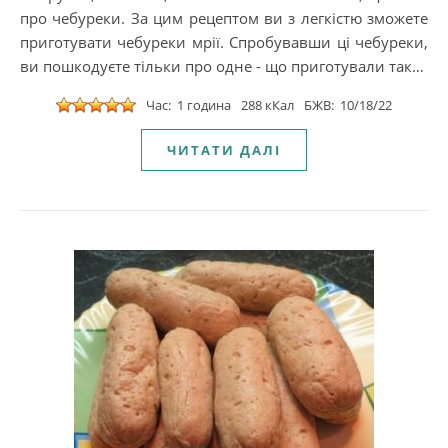
про чебуреки. За цим рецептом ви з легкістю зможете
приготувати чебуреки мрії. Спробувавши ці чебуреки,
ви пошкодуєте тільки про одне - що приготували так…
Час: 1 година
288 кКал
БЖВ: 10/18/22
ЧИТАТИ ДАЛІ