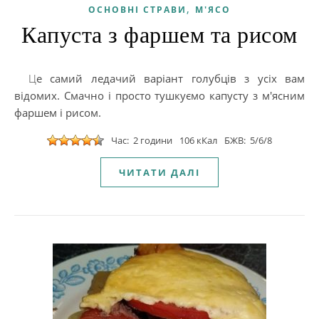
,
ОСНОВНІ СТРАВИ
М'ЯСО
Капуста з фаршем та рисом
Це самий ледачий варіант голубців з усіх вам
відомих. Смачно і просто тушкуємо капусту з м'ясним
фаршем і рисом.
Час: 2 години
106 кКал
БЖВ: 5/6/8
ЧИТАТИ ДАЛІ