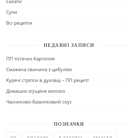
Салати
Супи
Всі рецепти
НЕДАВНІ ЗАПИСИ
ПП тістечко Картопля
Смажена свинина з цибулею
Курячі стріпси в духовці – ПП рецепт
Домашнє згущене молоко
Часниково-базиліковий соус
ПОЗНАЧКИ
ПП
ДІЄТИЧНЕ
В ДУХОВЦІ
ЗАКУСКИ