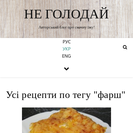
НЕ ГОЛОДАЙ
Авторський блог про смачну їжу!
РУС
УКР
ENG
Усі рецепти по тегу "фарш"