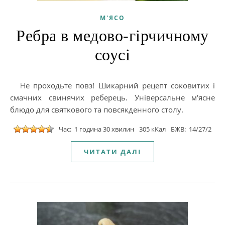
М'ЯСО
Ребра в медово-гірчичному
соусі
Не проходьте повз! Шикарний рецепт соковитих і
смачних свинячих реберець. Універсальне м'ясне
блюдо для святкового та повсякденного столу.
Час: 1 година 30 хвилин
305 кКал
БЖВ: 14/27/2
ЧИТАТИ ДАЛІ