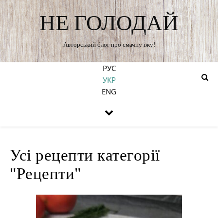
НЕ ГОЛОДАЙ
Авторський блог про смачну їжу!
РУС
УКР
ENG
Усі рецепти категорії
"Рецепти"